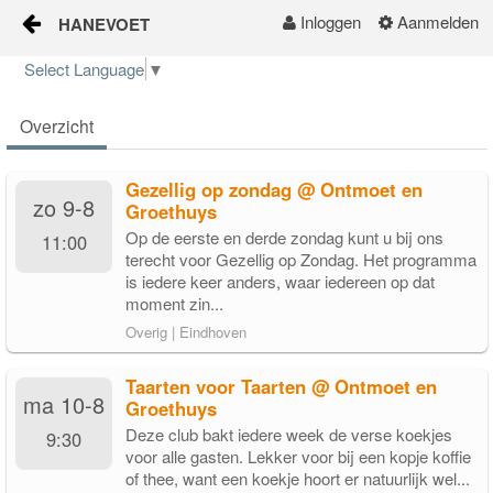
Inloggen
Aanmelden
HANEVOET
Naar content
Select Language
▼
Home
Overzicht
Gezellig op zondag @ Ontmoet en
zo 9-8
Groethuys
Op de eerste en derde zondag kunt u bij ons
11:00
terecht voor Gezellig op Zondag. Het programma
is iedere keer anders, waar iedereen op dat
moment zin...
Overig | Eindhoven
Taarten voor Taarten @ Ontmoet en
ma 10-8
Groethuys
Deze club bakt iedere week de verse koekjes
9:30
voor alle gasten. Lekker voor bij een kopje koffie
of thee, want een koekje hoort er natuurlijk wel...