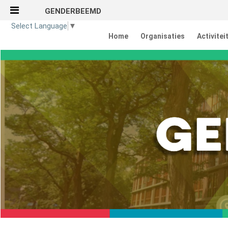
GENDERBEEMD
Naar content
Select Language
▼
Home
Organisaties
Activitei
Home