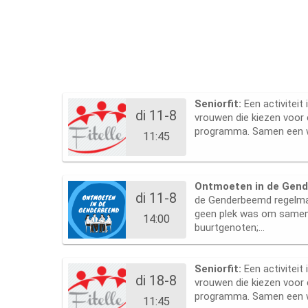
Seniorfit:
Een activiteit
di 11-8
vrouwen die kiezen voor 
programma. Samen een w
11:45
Ontmoeten in de Gen
di 11-8
de Genderbeemd regelma
geen plek was om same
14:00
buurtgenoten;...
Seniorfit:
Een activiteit
di 18-8
vrouwen die kiezen voor 
programma. Samen een w
11:45