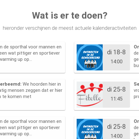
Wat is er te doen?
hieronder verschijnen de meest actuele kalenderactiviteiten
 in de sporthal voor mannen en
O
di 18-8
een wat pittiger en sportiever
de
arming up op...
ge
14:00
bu
derbeemd:
We hoorden hier in
Se
di 25-8
tig mensen zeggen dat er hier
vr
n te komen met
pr
11:45
 in de sporthal voor mannen en
O
di 25-8
een wat pittiger en sportiever
de
arming up op...
ge
14:00