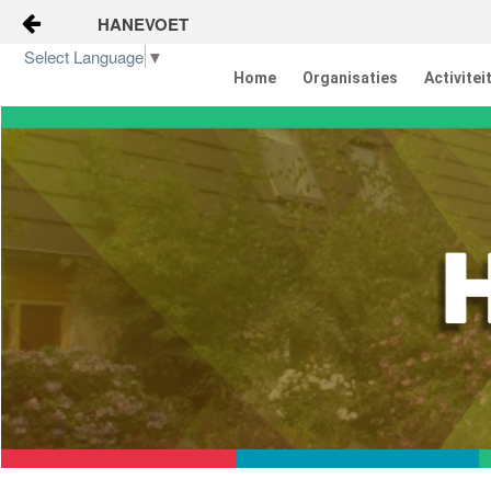
HANEVOET
Naar content
Select Language
▼
Home
Organisaties
Activitei
Home