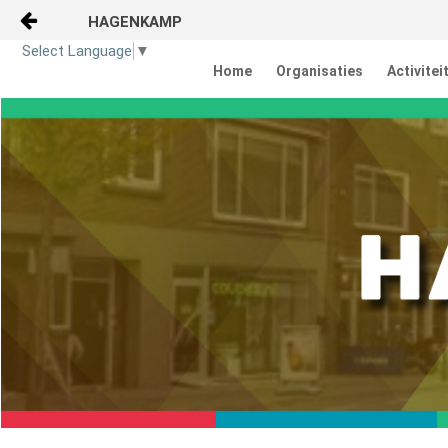
HAGENKAMP
Naar content
Select Language
▼
Home
Organisaties
Activitei
Home