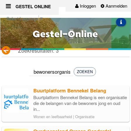
Inloggen
Aanmelden
GESTEL ONLINE
Naar content
Select Language
▼
Gestel-Online
Organisaties
Zoekresultaten: 3
Activiteiten
Nieuws
ZOEKEN
Groepen
Buurtplatform Bennekel Belang
Buurtplatform Bennekel Belang is een organisatie
Contact
die de belangen van de bewoners jong en oud
in...
Wonen en leefbaarheid | Organisatie