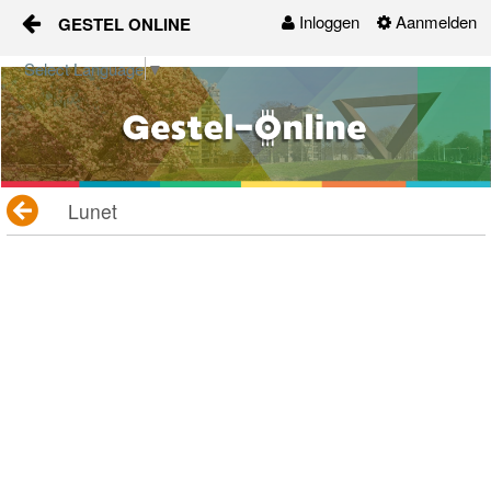
Inloggen
Aanmelden
GESTEL ONLINE
Naar content
Select Language
▼
Gestel-Online
Organisaties
Activiteiten
Lunet
Nieuws
Groepen
Contact