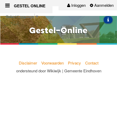
Inloggen
Aanmelden
GESTEL ONLINE
Naar content
Select Language
▼
Gestel-Online
Organisaties
Activiteiten
Nieuws
Disclaimer
Voorwaarden
Privacy
Contact
ondersteund door Wikiwijk | Gemeente Eindhoven
Groepen
Contact