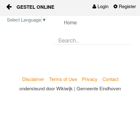
Login
Register
GESTEL ONLINE
Skip to Content
Select Language
▼
Home
Gestel-Online
Organisaties
Activiteiten
Nieuws
Disclaimer
Terms of Use
Privacy
Contact
ondersteund door Wikiwijk | Gemeente Eindhoven
Groepen
Contact